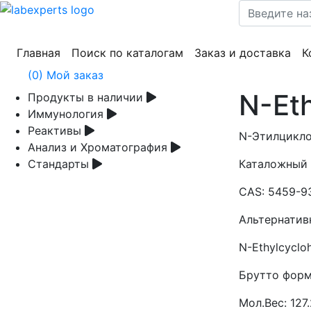
(current)
(current)
(cur
Главная
Поиск по каталогам
Заказ и доставка
К
(
0
) Мой заказ
N-Et
Продукты в наличии
Иммунология
Реактивы
N-Этилцикло
Анализ и Хроматография
Стандарты
Каталожный
CAS:
5459-9
Альтернатив
N-Ethylcyclo
Брутто форм
Мол.Вес:
127