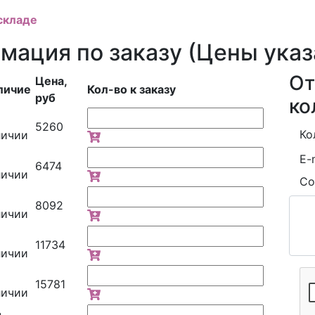
складе
ация по заказу (Цены указ
От
Цена,
личие
Кол-во к заказу
руб
ко
5260
Ко
личии
E-
6474
личии
Со
8092
личии
11734
личии
15781
личии