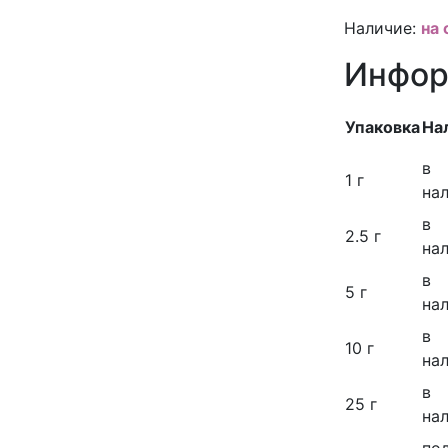
Наличие:
на 
Информ
Упаковка
На
в
1 г
на
в
2.5 г
на
в
5 г
на
в
10 г
на
в
25 г
на