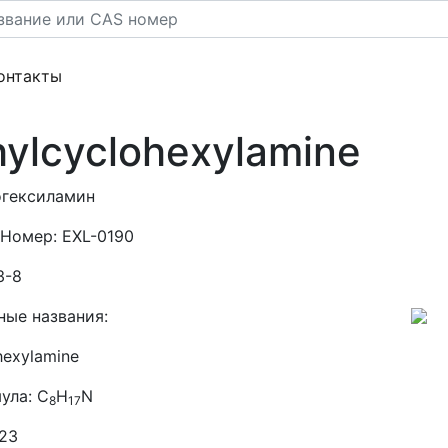
rent)
(current)
онтакты
hylcyclohexylamine
гексиламин
 Номер:
EXL-0190
3-8
ные названия:
hexylamine
ула:
C
H
N
8
17
.23