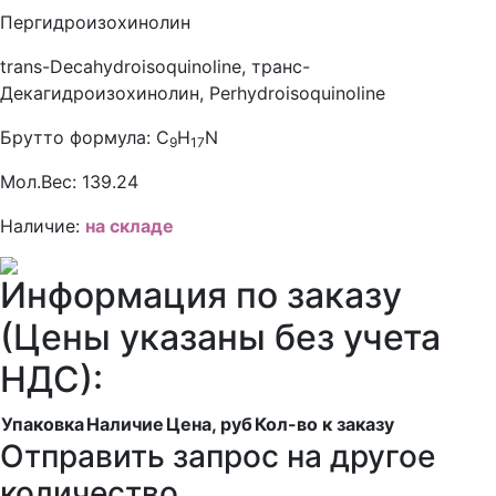
Пергидроизохинолин
trans-Decahydroisoquinoline, транс-
Декагидроизохинолин, Perhydroisoquinoline
Брутто формула:
C
H
N
9
17
Мол.Вес:
139.24
Наличие:
на складе
Информация по заказу
(Цены указаны без учета
НДС):
Упаковка
Наличие
Цена, руб
Кол-во к заказу
Отправить запрос на другое
количество