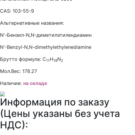
CAS:
103-55-9
Альтернативные названия:
N'-Бензил-N,N-диметилэтилендиамин
N'-Benzyl-N,N-dimethylethylenediamine
Брутто формула:
C
H
N
11
18
2
Мол.Вес:
178.27
Наличие:
на складе
Информация по заказу
(Цены указаны без учета
НДС):