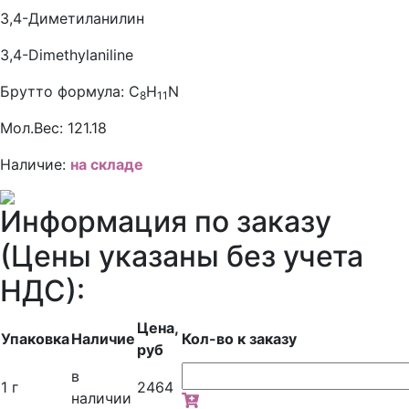
3,4-Диметиланилин
3,4-Dimethylaniline
Брутто формула:
C
H
N
8
11
Мол.Вес:
121.18
Наличие:
на складе
Информация по заказу
(Цены указаны без учета
НДС):
Цена,
Упаковка
Наличие
Кол-во к заказу
руб
в
1 г
2464
наличии