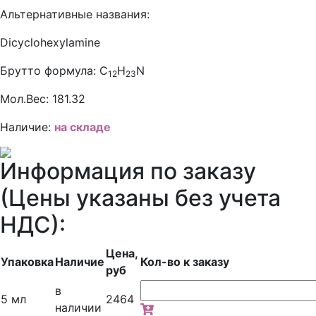
Альтернативные названия:
Dicyclohexylamine
Брутто формула:
C
H
N
12
23
Мол.Вес:
181.32
Наличие:
на складе
Информация по заказу
(Цены указаны без учета
НДС):
Цена,
Упаковка
Наличие
Кол-во к заказу
руб
в
5 мл
2464
наличии