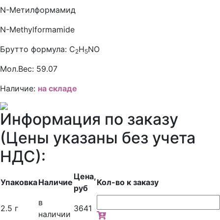
N-Метилформамид
N-Methylformamide
Брутто формула:
C
H
NO
2
5
Мол.Вес:
59.07
Наличие:
на складе
Информация по заказу
(Цены указаны без учета
НДС):
Цена,
Упаковка
Наличие
Кол-во к заказу
руб
в
2.5 г
3641
наличии