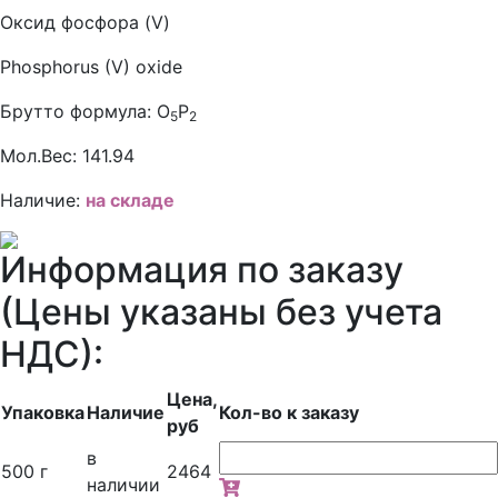
Оксид фосфора (V)
Phosphorus (V) oxide
Брутто формула:
O
P
5
2
Мол.Вес:
141.94
Наличие:
на складе
Информация по заказу
(Цены указаны без учета
НДС):
Цена,
Упаковка
Наличие
Кол-во к заказу
руб
в
500 г
2464
наличии