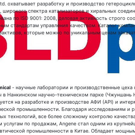
td. охватывает разработку и производство гетероцикло
, широкого спектра катализаторов и хиральных соедин
ана по ISO 9001: 2008, деловая активность строго со
ым стандартам управления качеством. Каталог компан
еактивов, которые можно по уникальным ценам заказат
ical
- научные лаборатории и производственные цеха
 в Нанкинском научно-техническом парке (Чжуншань Н
уется на разработке и производстве АФИ (API) и интер
еской промышленности. Благодаря исследованиям и р
ых технологий, все более сложному контролю качеств
 услугам по продажам, Angene стал одним из крупней
втической промышленности в Китае. Обладает мощным