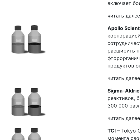
включает бо
читать далее
Apollo Scienti
корпорацией 
сотрудничест
расширить п
фторорганич
продуктов о
читать далее
Sigma-Aldric
реактивов, 
300 000 раз
читать далее
TCI
– Tokyo C
момента свое