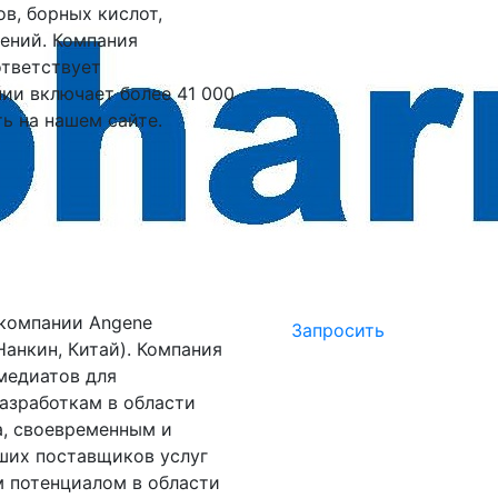
в, борных кислот,
ений. Компания
ответствует
ии включает более 41 000
ь на нашем сайте.
 компании Angene
Запросить
анкин, Китай). Компания
медиатов для
азработкам в области
а, своевременным и
ших поставщиков услуг
 потенциалом в области