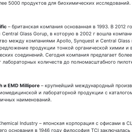
лее 5000 продуктов для биохимических исследований.
fic
– британская компания основанная в 1993. В 2012 г
Central Glass Gorup, в которую в 2002 г вошла компани
во между компаниями Apollo, Synquest и Central Glas
редложение продукции тонкой органической химии и в
еских соединений. Сегодня компания предлагает боле
т лабораторных количеств до полномасштабного пилот
h и EMD Millipore
– крупнейший международный произв
биомедицинской и лабораторной продукции с каталог
личных наименований.
hemical Industry – японская корпорация с офисами в С
го основания в 1946 году философия TCI заключалась 