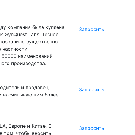
оду компания была куплена
Запросить
я SynQuest Labs. Тесное
s позволило существенно
 частности
е 50000 наименований
ного производства.
одитель и продавец
Запросить
ом насчитывающим более
ША, Европе и Китае. С
Запросить
в том, чтобы вносить