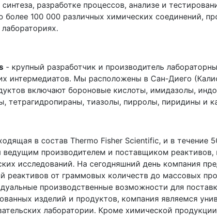
синтеза, разработке процессов, анализе и тестирован
о более 100 000 различных химических соединений, пр
 лабораториях.
s
- крупный разработчик и производитель лабораторны
их интермедиатов. Мы расположены в Сан-Диего (Кали
дуктов включают бороновые кислоты, имидазолы, индо
ы, тетрагидропираны, тиазолы, пирролы, пиридины и к
входящая в состав Thermo Fisher Scientific, и в течение 
 ведущим производителем и поставщиком реактивов, 
ких исследований. На сегодняшний день компания пре
й реактивов от граммовых количеств до массовых про
дуальные производственные возможности для поставк
ованных изделий и продуктов, компания являемся ун
вательских лаборатории. Кроме химической продукции