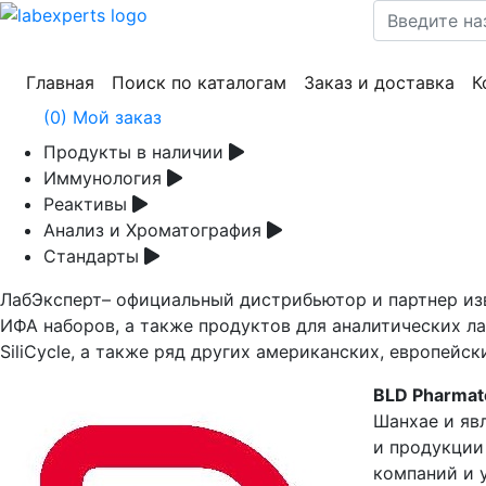
(current)
(current)
(cur
Главная
Поиск по каталогам
Заказ и доставка
К
(
0
) Мой заказ
Продукты в наличии
Иммунология
Реактивы
Анализ и Хроматография
Стандарты
ЛабЭксперт– официальный дистрибьютор и партнер из
ИФА наборов, а также продуктов для аналитических лаб
SiliCycle, а также ряд других американских, европейс
BLD Pharmat
Шанхае и яв
и продукции
компаний и 