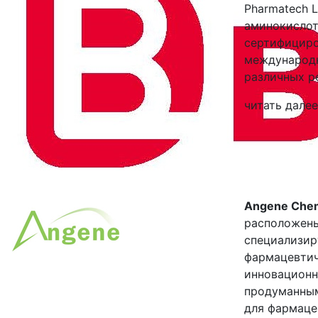
Pharmatech L
аминокислот
сертифициров
международн
различных р
читать далее
Angene Chem
расположены
специализир
фармацевтич
инновационн
продуманным
для фармаце